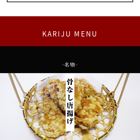
KARIJU MENU
-名物-