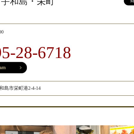
宇和島・栄町
M
00
95-28-6718
宇和島市栄町港2-4-14